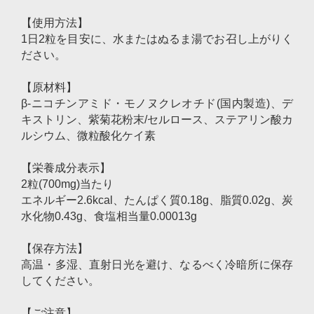
【使用方法】
1日2粒を目安に、水またはぬるま湯でお召し上がりく
ださい。
【原材料】
β-ニコチンアミド・モノヌクレオチド(国内製造)、デ
キストリン、紫菊花粉末/セルロース、ステアリン酸カ
ルシウム、微粒酸化ケイ素
【栄養成分表示】
2粒(700mg)当たり
エネルギー2.6kcal、たんぱく質0.18g、脂質0.02g、炭
水化物0.43g、食塩相当量0.00013g
【保存方法】
高温・多湿、直射日光を避け、なるべく冷暗所に保存
してください。
【ご注意】