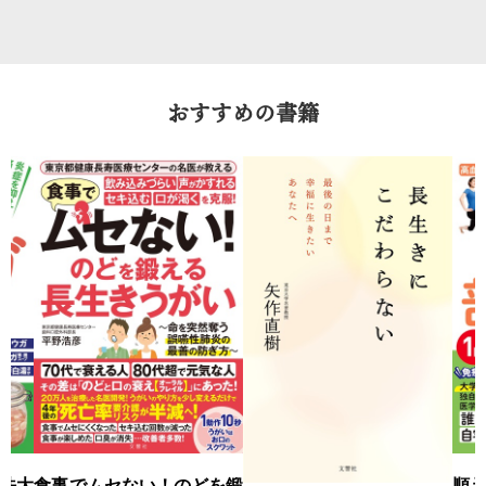
おすすめの書籍
法大
食事でムセない！のどを鍛
順