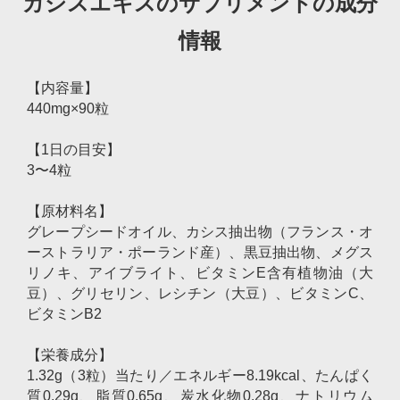
カシスエキスのサプリメントの成分
情報
【内容量】
440mg×90粒
【1日の目安】
3〜4粒
【原材料名】
グレープシードオイル、カシス抽出物（フランス・オ
ーストラリア・ポーランド産）、黒豆抽出物、メグス
リノキ、アイブライト、ビタミンE含有植物油（大
豆）、グリセリン、レシチン（大豆）、ビタミンC、
ビタミンB2
【栄養成分】
1.32g（3粒）当たり／エネルギー8.19kcal、たんぱく
質0.29g、脂質0.65g、炭水化物0.28g、ナトリウム