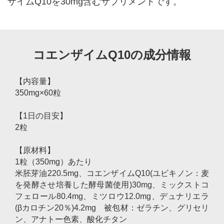
ザイムQ10を30mg含むサプリメントです。
コエンザイムQ10の成分情報
【内容量】
350mg×60粒
【1日の目安】
2粒
【原材料】
1粒（350mg）あたり
米胚芽油220.5mg、コエンザイムQ10(ユビキノン：麦
を発酵させ培養した酵母菌使用)30mg、ミックストコ
フェロール80.4mg、ミツロウ12.0mg、デュナリエラ
(βカロチン20％)4.2mg 被包材：ゼラチン、グリセリ
ン、アナトー色素、酸化チタン