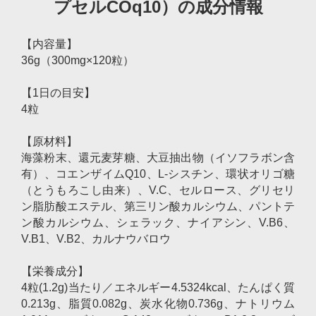
プセルCOq10）の成分情報
【内容量】
36g（300mg×120粒）
【1日の目安】
4粒
【原材料】
海藻粉末、還元麦芽糖、大豆抽出物（イソフラボン含
有）、コエンザイムQ10、L-シスチン、環状オリゴ糖
（とうもろこし由来）、V.C、セルロース、グリセリ
ン脂肪酸エステル、第三リン酸カルシウム、パントテ
ン酸カルシウム、シェラック、ナイアシン、V.B6、
V.B1、V.B2、カルナウバロウ
【栄養成分】
4粒(1.2g)当たり／エネルギー4.5324kcal、たんぱく質
0.213g、脂質0.082g、炭水化物0.736g、ナトリウム