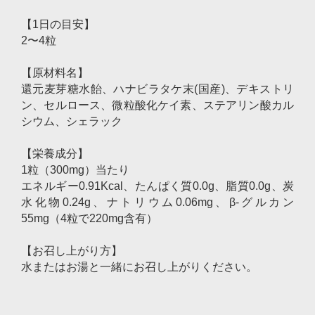
【1日の目安】
2〜4粒
【原材料名】
還元麦芽糖水飴、ハナビラタケ末(国産)、デキストリ
ン、セルロース、微粒酸化ケイ素、ステアリン酸カル
シウム、シェラック
【栄養成分】
1粒（300mg）当たり
エネルギー0.91Kcal、たんぱく質0.0g、脂質0.0g、炭
水化物0.24g、ナトリウム0.06mg、β-グルカン
55mg（4粒で220mg含有）
【お召し上がり方】
水またはお湯と一緒にお召し上がりください。