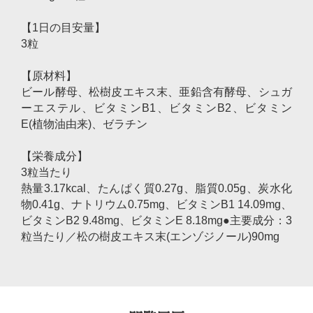
【1日の目安量】
3粒
【原材料】
ビール酵母、松樹皮エキス末、亜鉛含有酵母、シュガ
ーエステル、ビタミンB1、ビタミンB2、ビタミン
E(植物油由来)、ゼラチン
【栄養成分】
3粒当たり
熱量3.17kcal、たんぱく質0.27g、脂質0.05g、炭水化
物0.41g、ナトリウム0.75mg、ビタミンB1 14.09mg、
ビタミンB2 9.48mg、ビタミンE 8.18mg●主要成分：3
粒当たり／松の樹皮エキス末(エンゾジノール)90mg