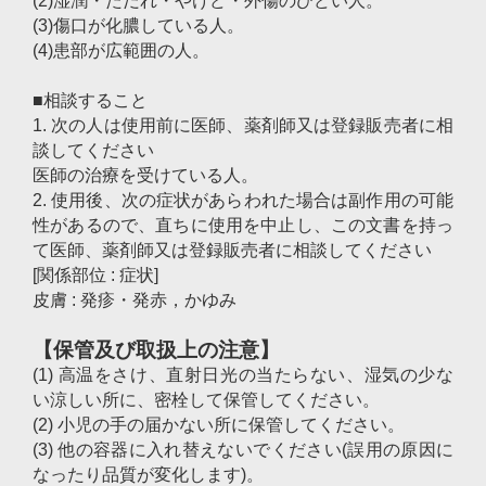
(2)湿潤・ただれ・やけど・外傷のひどい人。
(3)傷口が化膿している人。
(4)患部が広範囲の人。
■相談すること
1. 次の人は使用前に医師、薬剤師又は登録販売者に相
談してください
医師の治療を受けている人。
2. 使用後、次の症状があらわれた場合は副作用の可能
性があるので、直ちに使用を中止し、この文書を持っ
て医師、薬剤師又は登録販売者に相談してください
[関係部位 : 症状]
皮膚 : 発疹・発赤，かゆみ
【保管及び取扱上の注意】
(1) 高温をさけ、直射日光の当たらない、湿気の少な
い涼しい所に、密栓して保管してください。
(2) 小児の手の届かない所に保管してください。
(3) 他の容器に入れ替えないでください(誤用の原因に
なったり品質が変化します)。