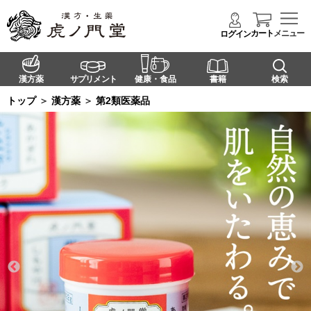
カート
メニュー
ログイン
漢方薬
サプリメント
健康・食品
書籍
検索
トップ
＞
漢方薬
＞
第2類医薬品