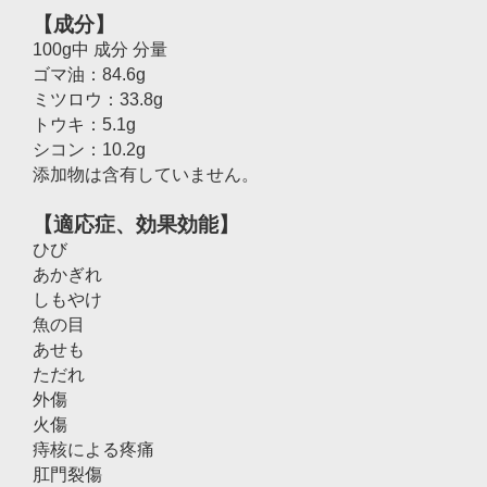
【成分】
100g中 成分 分量
ゴマ油：84.6g
ミツロウ：33.8g
トウキ：5.1g
シコン：10.2g
添加物は含有していません。
【適応症、効果効能】
ひび
あかぎれ
しもやけ
魚の目
あせも
ただれ
外傷
火傷
痔核による疼痛
肛門裂傷