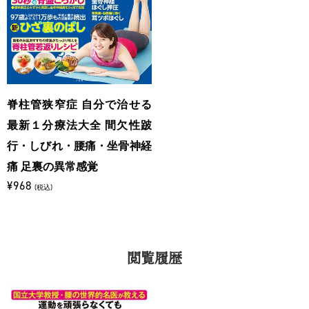
脊柱管狭窄症 自分で治せる
最新１分療法大全 間欠性跛
行・しびれ・腰痛・坐骨神経
痛 足裏の異常感覚
¥968
(税込)
閲覧履歴