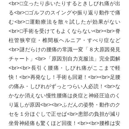
<br>□立ったり歩いたりするときしびれ痛が出
る<br>□ゴルフのスイングや振り返り動作で痛
む<br>□運動療法を散々試したが効果がない
<br>□手術を受けてもよくならない<br><br>脊
柱管狭窄症・椎間板ヘルニア・すべり症など
<br>謎だらけの腰痛の常識一変「８大原因発見
チャート」<br>「原因別自力克服法」完全図解
<br><br>長引く腰痛・しびれ痛がここまで軽
快！<br>再発なし！手術も回避！<br><br>足腰
の痛み・しびれがずっとつらい人必読！<br>な
かなか消えない慢性腰痛は炎症と神経圧迫のく
り返しが原因<br><br>ふだんの姿勢・動作のク
セを１分ほぐしで正せば<br>患部の負担が減り
坐骨神経痛も驚くほど回復！<br><br>腰椎は安