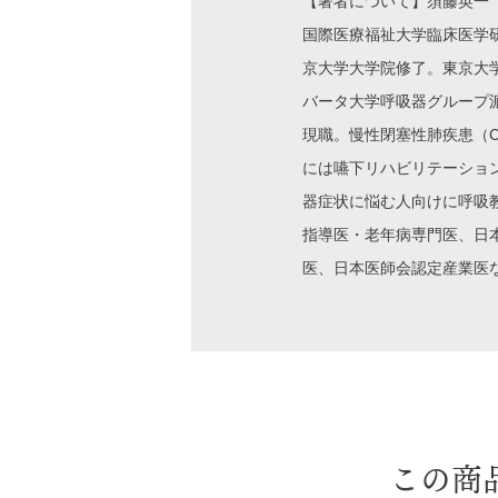
【著者について】須藤
国際医療福祉大学臨床医学
京大学大学院修了。東京大
バータ大学呼吸器グループ
現職。慢性閉塞性肺疾患（
には嚥下リハビリテーショ
器症状に悩む人向けに呼吸
指導医・老年病専門医、日
医、日本医師会認定産業医
この商