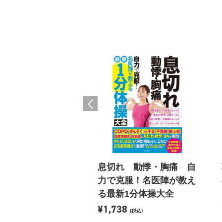
をしなくても血糖値
息切れ 動悸・胸痛 自
るみる下がる食べ方
力で克服！名医陣が教え
る最新1分体操大全
95
¥1,738
(税込)
(税込)