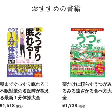
おすすめの書籍
朝までぐっすり眠れる！
薬だけに頼らすうつがみ
不眠対策の名医陣が教え
るみる遠ざかる食べ方大
る最新１分体操大全
全
¥1,518
¥1,738
(税込)
(税込)