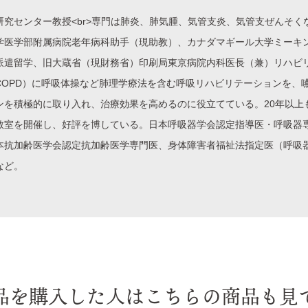
英一
研究センター教授<br>専門は肺炎、肺気腫、気管支炎、気管支ぜんそく
学医学部附属病院老年病科助手（現助教）、カナダマギール大学ミーキ
派遣留学、旧大蔵省（現財務省）印刷局東京病院内科医長（兼）リハビ
COPD）に呼吸体操など肺理学療法を含む呼吸リハビリテーションを、
ンを積極的に取り入れ、治療効果を高めるのに役立てている。20年以上
教室を開催し、好評を博している。日本呼吸器学会認定指導医・呼吸器
本抗加齢医学会認定抗加齢医学専門医、身体障害者福祉法指定医（呼吸
など。
品を購入した人はこちらの商品も見