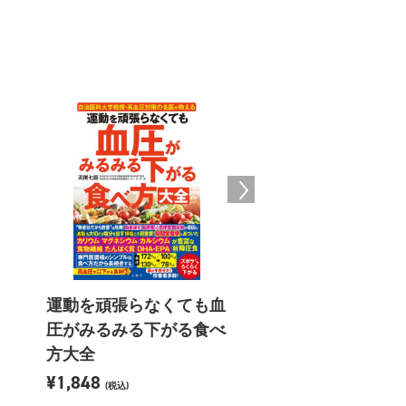
運動を頑張らなくても血
運動をしなくても
圧がみるみる下がる食べ
がみるみる下がる
方大全
大全
¥1,848
¥1,595
(税込)
(税込)