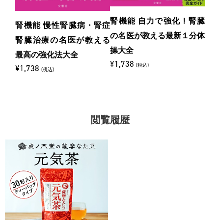
腎機能 自力で強化！腎臓
腎機能 慢性腎臓病・腎症
の名医が教える最新１分体
腎臓治療の名医が教える
操大全
最高の強化法大全
¥1,738
(税込)
¥1,738
(税込)
閲覧履歴