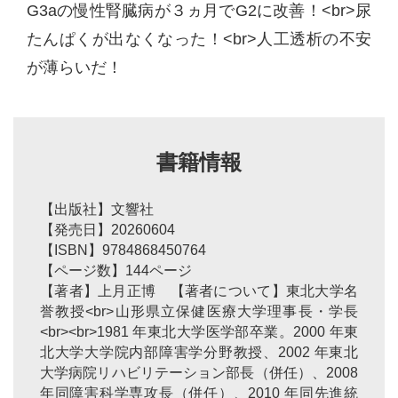
G3aの慢性腎臓病が３ヵ月でG2に改善！<br>尿
たんぱくが出なくなった！<br>人工透析の不安
が薄らいだ！
書籍情報
【出版社】文響社
【発売日】20260604
【ISBN】9784868450764
【ページ数】144ページ
【著者】上月正博 【著者について】東北大学名
誉教授<br>山形県立保健医療大学理事長・学長
<br><br>1981 年東北大学医学部卒業。2000 年東
北大学大学院内部障害学分野教授、2002 年東北
大学病院リハビリテーション部長（併任）、2008
年同障害科学専攻長（併任）、2010 年同先進統