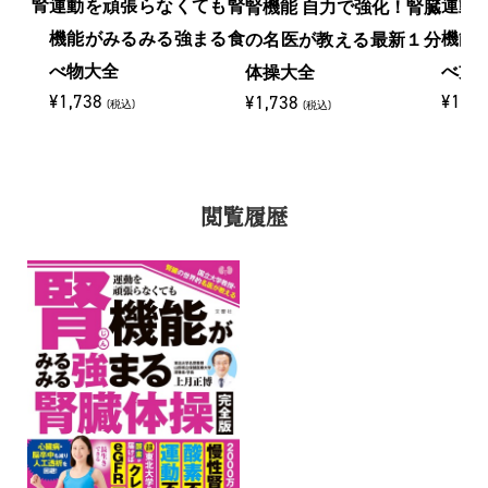
る 腎
運動を頑張らなくても腎
運動
腎機能 自力で強化！腎臓
機能がみるみる強まる食
機能
の名医が教える最新１分
べ物大全
べ方
体操大全
¥1,738
¥1,6
¥1,738
(税込)
(税込)
閲覧履歴