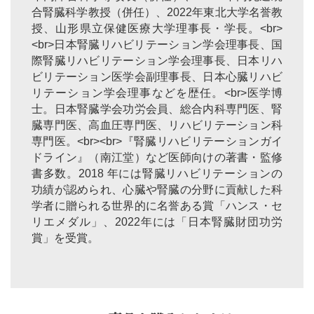
合腎臓科学教授（併任）、2022年東北大学名誉教
授、山形県立保健医療大学理事長・学長。<br>
<br>日本腎臓リハビリテーション学会理事長、国
際腎臓リハビリテーション学会理事長、日本リハ
ビリテーション医学会副理事長、日本心臓リハビ
リテーション学会理事などを歴任。<br>医学博
士。日本腎臓学会功労会員、総合内科専門医、腎
臓専門医、高血圧専門医、リハビリテーション科
専門医。<br><br>『腎臓リハビリテーションガイ
ドライン』（南江堂）など医師向けの著書・監修
書多数。2018 年には腎臓リハビリテーションの
功績が認められ、心臓や腎臓の分野に貢献した科
学者に贈られる世界的に名誉ある賞「ハンス・セ
リエメダル」、2022年には「日本腎臓財団功労
賞」を受賞。