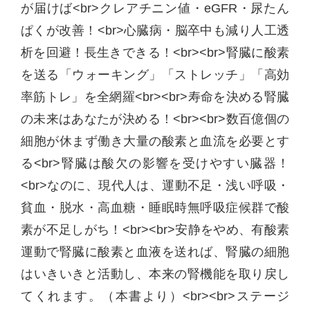
が届けば<br>クレアチニン値・eGFR・尿たん
ぱくが改善！<br>心臓病・脳卒中も減り人工透
析を回避！長生きできる！<br><br>腎臓に酸素
を送る「ウォーキング」「ストレッチ」「高効
率筋トレ」を全網羅<br><br>寿命を決める腎臓
の未来はあなたが決める！<br><br>数百億個の
細胞が休まず働き大量の酸素と血流を必要とす
る<br>腎臓は酸欠の影響を受けやすい臓器！
<br>なのに、現代人は、運動不足・浅い呼吸・
貧血・脱水・高血糖・睡眠時無呼吸症候群で酸
素が不足しがち！<br><br>安静をやめ、有酸素
運動で腎臓に酸素と血液を送れば、腎臓の細胞
はいきいきと活動し、本来の腎機能を取り戻し
てくれます。（本書より）<br><br>ステージ