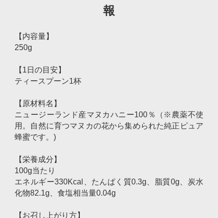
報
【内容量】
250g
【1日の目安】
ティースプーン1杯
【原材料名】
ニュージーランド産マヌカハニー100％（※農薬不使
用。自然に育つマヌカの花から集められた純正ピュア
蜂蜜です。)
【栄養成分】
100g当たり
エネルギー330Kcal、たんぱく質0.3g、脂質0g、炭水
化物82.1g、食塩相当量0.04g
【お召し上がり方】