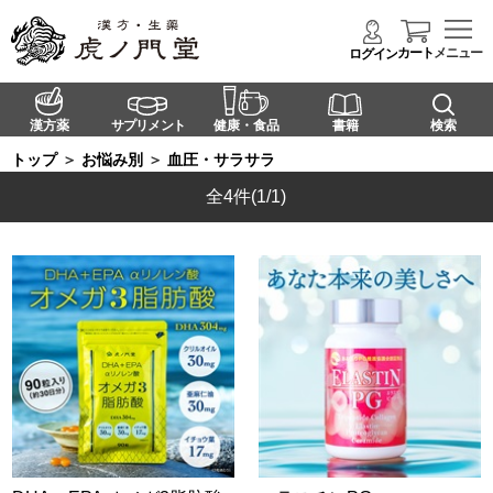
カート
メニュー
ログイン
漢方薬
サプリメント
健康・食品
書籍
検索
トップ
＞
お悩み別
＞
血圧・サラサラ
全4件
(1/1)