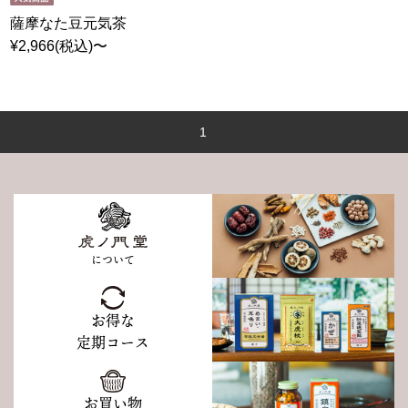
薩摩なた豆元気茶
¥2,966(税込)〜
1
について
お得な
定期コース
お買い物