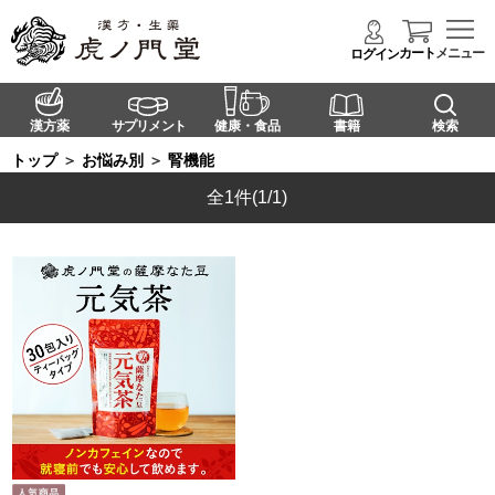
カート
メニュー
ログイン
漢方薬
サプリメント
健康・食品
書籍
検索
トップ
＞
お悩み別
＞
腎機能
全1件
(1/1)