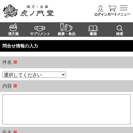
カート
メニュー
ログイン
漢方薬
サプリメント
健康・食品
書籍
検索
問合せ情報の入力
件名
※
内容
※
氏名
※