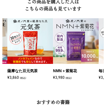
この商品を購入した人は
こちらの商品も見ています
E
薩摩なた豆元気茶
NMN＋紫菊花
毎日
¥3,860
¥3,980
¥3,
(税込)
(税込)
おすすめの書籍