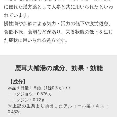
に優れた漢方薬として人参と共に用いられたといわ
れています。
慢性病や加齢による気力・活力の低下や疲労倦怠、
食欲不振、衰弱などがあり、栄養状態の低下を生じ
た症状に用いられる処方です。
鹿茸大補湯の成分、効果・効能
【成分】
本品１日量１８錠（1錠0.3ｇ）中
・ロクジョウ：0.576ｇ
・ニンジン：0.72ｇ
※上記の生薬より抽出したアルコール製エキス：
0.432g