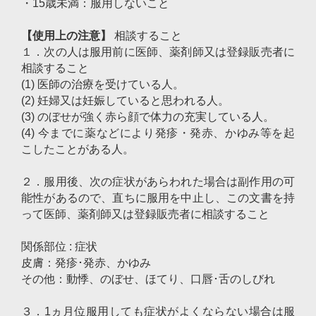
・15歳未満：服用しないこと
【使用上の注意】
相談すること
１．次の人は服用前に医師、薬剤師又は登録販売者に
相談すること
(1) 医師の治療を受けている人。
(2) 妊婦又は妊娠していると思われる人。
(3) のぼせが強く赤ら顔で体力の充実している人。
(4) 今までに薬などにより発疹・発赤、かゆみ等を起
こしたことがある人。
２．服用後、次の症状があらわれた場合は副作用の可
能性があるので、直ちに服用を中止し、この文書を持
って医師、薬剤師又は登録販売者に相談すること
関係部位 : 症状
皮膚：発疹･発赤、かゆみ
その他：動悸、のぼせ、ほてり、口唇･舌のしびれ
３．1ヵ月位服用しても症状がよくならない場合は服