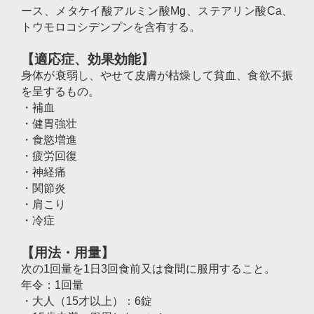
ース、メタケイ酸アルミン酸Mg、ステアリン酸Ca、
トウモロコシデンプンを含有する。
【適応症、効果効能】
身体が衰弱し、やせて皮膚が枯燥して貧血、食欲不振
を呈するもの。
・補血
・健胃強壮
・食慾増進
・疲労回復
・神経痛
・関節炎
・肩こり
・冷症
【用法・用量】
次の1回量を1日3回食前又は食間に服用すること。
年令：1回量
・大人（15才以上）：6錠