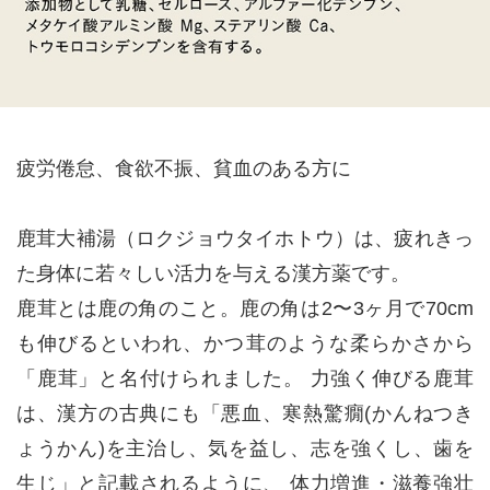
疲労倦怠、食欲不振、貧血のある方に
鹿茸大補湯（ロクジョウタイホトウ）は、疲れきっ
た身体に若々しい活力を与える漢方薬です。
鹿茸とは鹿の角のこと。鹿の角は2〜3ヶ月で70cm
も伸びるといわれ、かつ茸のような柔らかさから
「鹿茸」と名付けられました。 力強く伸びる鹿茸
は、漢方の古典にも「悪血、寒熱驚癇(かんねつき
ょうかん)を主治し、気を益し、志を強くし、歯を
生じ」と記載されるように、 体力増進・滋養強壮