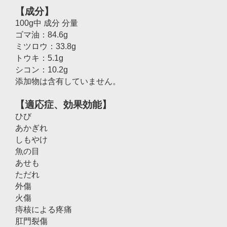
【成分】
100g中 成分 分量
ゴマ油：84.6g
ミツロウ：33.8g
トウキ：5.1g
シコン：10.2g
添加物は含有していません。
【適応症、効果効能】
ひび
あかぎれ
しもやけ
魚の目
あせも
ただれ
外傷
火傷
痔核による疼痛
肛門裂傷