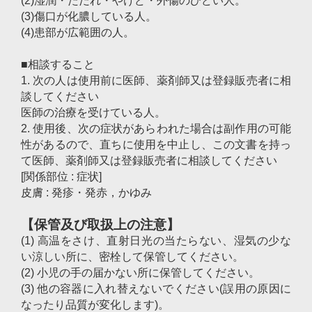
(2)湿潤・ただれ・やけど・外傷のひどい人。
(3)傷口が化膿している人。
(4)患部が広範囲の人。
■相談すること
1. 次の人は使用前に医師、薬剤師又は登録販売者に相
談してください
医師の治療を受けている人。
2. 使用後、次の症状があらわれた場合は副作用の可能
性があるので、直ちに使用を中止し、この文書を持っ
て医師、薬剤師又は登録販売者に相談してください
[関係部位 : 症状]
皮膚 : 発疹・発赤，かゆみ
【保管及び取扱上の注意】
(1) 高温をさけ、直射日光の当たらない、湿気の少な
い涼しい所に、密栓して保管してください。
(2) 小児の手の届かない所に保管してください。
(3) 他の容器に入れ替えないでください(誤用の原因に
なったり品質が変化します)。