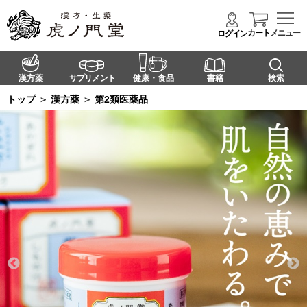
カート
メニュー
ログイン
漢方薬
サプリメント
健康・食品
書籍
検索
トップ
＞
漢方薬
＞
第2類医薬品