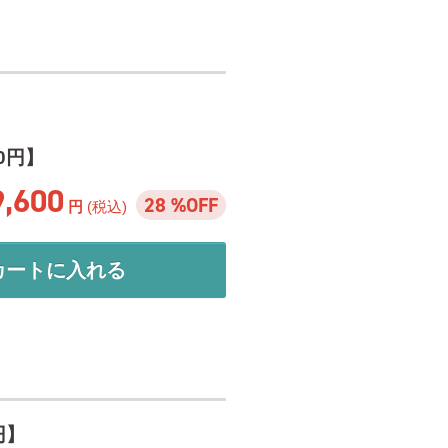
00円】
9,600
28 %OFF
円
(税込)
カートに入れる
円】