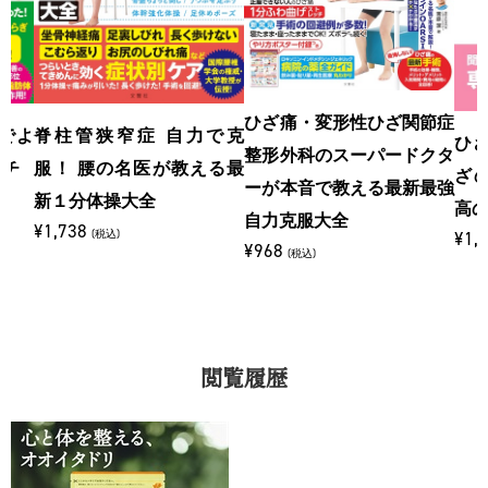
ひざ痛・変形性ひざ関節症
でよ
脊柱管狭窄症 自力で克
ひざ
整形外科のスーパードクタ
ッチ
服！ 腰の名医が教える最
ざ
ーが本音で教える最新最強
新１分体操大全
高
自力克服大全
¥1,738
(税込)
¥1,
¥968
(税込)
閲覧履歴