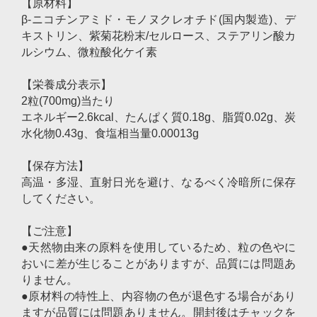
【原材料】
β-ニコチンアミド・モノヌクレオチド(国内製造)、デ
キストリン、紫菊花粉末/セルロース、ステアリン酸カ
ルシウム、微粒酸化ケイ素
【栄養成分表示】
2粒(700mg)当たり
エネルギー2.6kcal、たんぱく質0.18g、脂質0.02g、炭
水化物0.43g、食塩相当量0.00013g
【保存方法】
高温・多湿、直射日光を避け、なるべく冷暗所に保存
してください。
【ご注意】
●天然物由来の原料を使用しているため、粒の色やに
おいに差が生じることがありますが、品質には問題あ
りません。
●原材料の特性上、内容物の色が退色する場合があり
ますが品質には問題ありません。開封後はチャックを