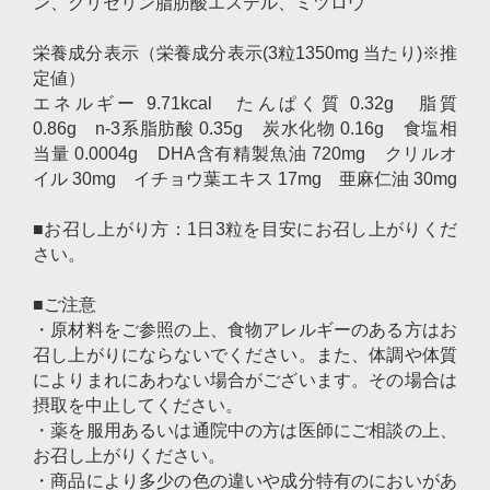
ン、グリセリン脂肪酸エステル、ミツロウ
栄養成分表示（栄養成分表示(3粒1350mg 当たり)※推
定値）
エネルギー 9.71kcal たんぱく質 0.32g 脂質
0.86g n-3系脂肪酸 0.35g 炭水化物 0.16g 食塩相
当量 0.0004g DHA含有精製魚油 720mg クリルオ
イル 30mg イチョウ葉エキス 17mg 亜麻仁油 30mg
■お召し上がり方：1日3粒を目安にお召し上がりくだ
さい。
■ご注意
・原材料をご参照の上、食物アレルギーのある方はお
召し上がりにならないでください。また、体調や体質
によりまれにあわない場合がございます。その場合は
摂取を中止してください。
・薬を服用あるいは通院中の方は医師にご相談の上、
お召し上がりください。
・商品により多少の色の違いや成分特有のにおいがあ