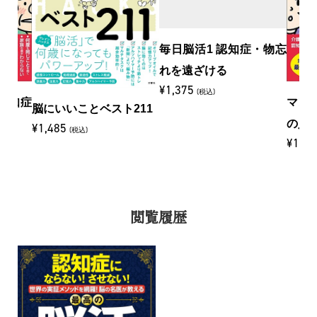
毎日脳活1 認知症・物忘
れを遠ざける
¥1,375
(税込)
認知症
マン
脳にいいことベスト211
界
の人
¥1,485
(税込)
¥1,7
閲覧履歴