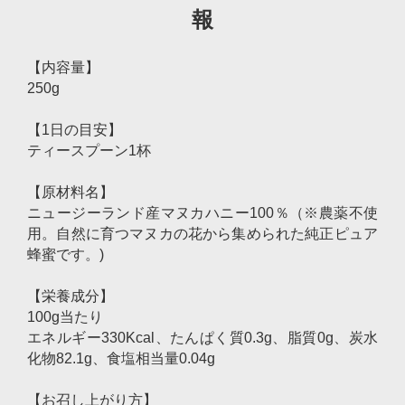
報
【内容量】
250g
【1日の目安】
ティースプーン1杯
【原材料名】
ニュージーランド産マヌカハニー100％（※農薬不使
用。自然に育つマヌカの花から集められた純正ピュア
蜂蜜です。)
【栄養成分】
100g当たり
エネルギー330Kcal、たんぱく質0.3g、脂質0g、炭水
化物82.1g、食塩相当量0.04g
【お召し上がり方】