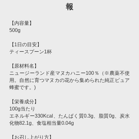
報
【内容量】
500g
【1日の目安】
ティースプーン1杯
【原材料名】
ニュージーランド産マヌカハニー100％（※農薬不使
用。自然に育つマヌカの花から集められた純正ピュア
蜂蜜です。)
【栄養成分】
100g当たり
エネルギー330Kcal、たんぱく質0.3g、脂質0g、炭水
化物82.1g、食塩相当量0.04g
【お召し上がり方】