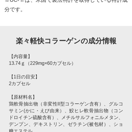
※UC-Ⅱは、米国で製法特許を取得している特許成
分です。
楽々軽快コラーゲンの成分情報
【内容量】
13.74ｇ（229mg×60カプセル）
【1日の目安】
2カプセル
【原材料名】
鶏軟骨抽出物（非変性II型コラーゲン含有）、グルコ
サミン(かに・えび由来）、鮫ヒレ軟骨抽出物（コン
ドロイチン硫酸含有）、メチルサルフォニルメタン、
デンプン、デキストリン、ゼラチン(被包材）、ショ
糖エステル