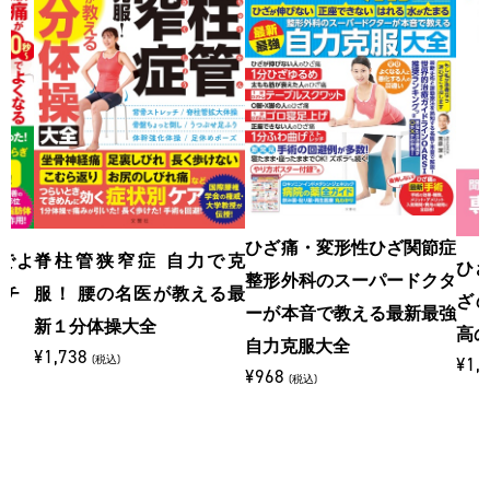
ひざ痛・変形性ひざ関節症
でよ
脊柱管狭窄症 自力で克
ひざ
整形外科のスーパードクタ
ッチ
服！ 腰の名医が教える最
ざ
ーが本音で教える最新最強
新１分体操大全
高
自力克服大全
¥1,738
(税込)
¥1,
¥968
(税込)