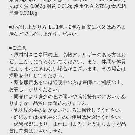
んぱく質 0.063g 脂質 0.012g 炭水化物 2.781g 食塩相
当量 0.0018g
■お召し上がり方 1日1包～2包を目安に水又はぬるま
湯などでお召し上がりください。
■ご注意
・原材料をご参照の上、食物アレルギーのある方はお
召し上がりにならないでください。また、体調や体質
によりまれにあわない場合がございます。その場合は
摂取を中止してください。
・薬を服用あるいは通院中の方は医師にご相談の上、
お召し上がりください。
・商品により多少の色の違いや成分特有のにおいがあ
りますが、品質には問題ありません。
・乳幼児の手の届かないところに保管してください。
・妊婦または授乳中の方のご使用はお避けください。
・保管状況により、まれに固まることがありますが品
質に問題はございません