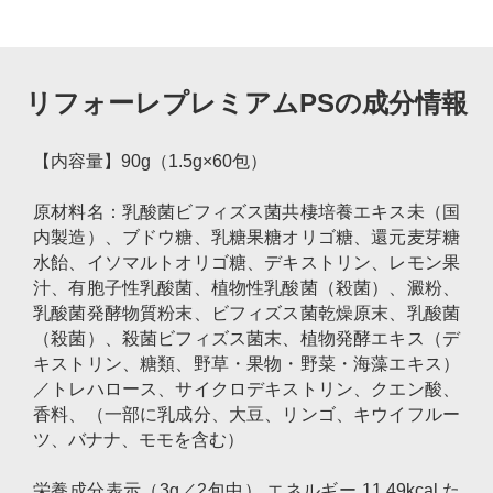
リフォーレプレミアムPSの成分情報
【内容量】90g（1.5g×60包）
原材料名：乳酸菌ビフィズス菌共棲培養エキス未（国
内製造）、ブドウ糖、乳糖果糖オリゴ糖、還元麦芽糖
水飴、イソマルトオリゴ糖、デキストリン、レモン果
汁、有胞子性乳酸菌、植物性乳酸菌（殺菌）、澱粉、
乳酸菌発酵物質粉末、ビフィズス菌乾燥原末、乳酸菌
（殺菌）、殺菌ビフィズス菌末、植物発酵エキス（デ
キストリン、糖類、野草・果物・野菜・海藻エキス）
／トレハロース、サイクロデキストリン、クエン酸、
香料、（一部に乳成分、大豆、リンゴ、キウイフルー
ツ、バナナ、モモを含む）
栄養成分表示（3g／2包中） エネルギー 11.49kcal た