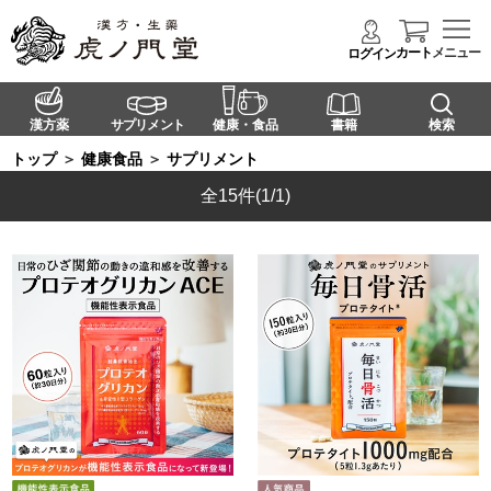
カート
メニュー
ログイン
漢方薬
サプリメント
健康・食品
書籍
検索
トップ
＞
健康食品
＞
サプリメント
全15件
(1/1)