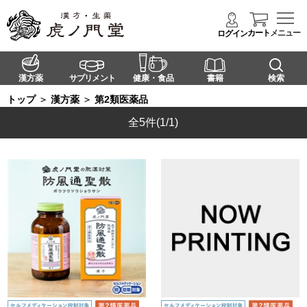
カート
メニュー
ログイン
漢方薬
サプリメント
健康・食品
書籍
検索
トップ
＞
漢方薬
＞
第2類医薬品
全5件
(1/1)