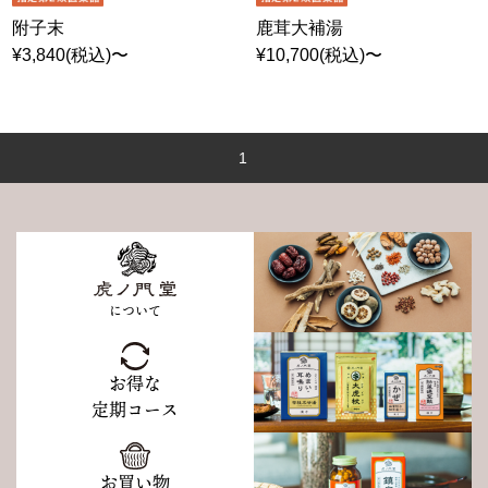
附子末
鹿茸大補湯
¥3,840(税込)〜
¥10,700(税込)〜
1
について
お得な
定期コース
お買い物