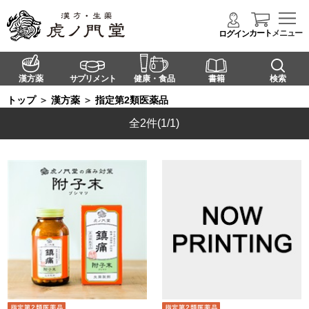
カート
メニュー
ログイン
漢方薬
サプリメント
健康・食品
書籍
検索
トップ
＞
漢方薬
＞
指定第2類医薬品
全2件
(1/1)