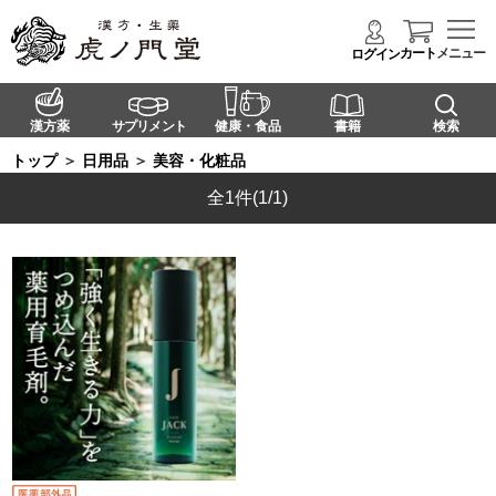
カート
メニュー
ログイン
漢方薬
サプリメント
健康・食品
書籍
検索
トップ
＞
日用品
＞
美容・化粧品
全1件
(1/1)