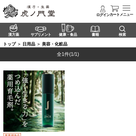
カート
メニュー
ログイン
漢方薬
サプリメント
健康・食品
書籍
検索
トップ
＞
日用品
＞
美容・化粧品
全1件
(1/1)