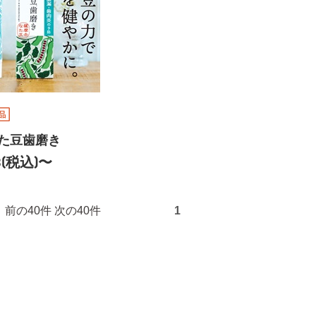
た豆歯磨き
33(税込)〜
1件） 前の40件 次の40件
1