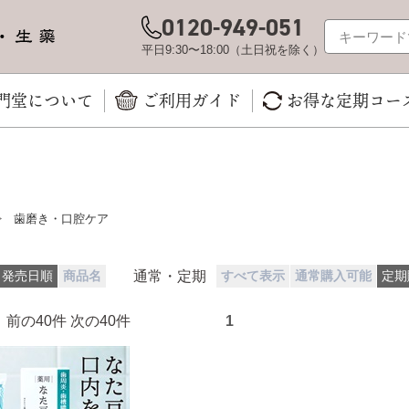
0120-949-051
平日9:30〜18:00（土日祝を除く）
門堂について
ご利用ガイド
お得な定期コー
>
歯磨き・口腔ケア
通常・定期
発売日順
商品名
すべて表示
通常購入可能
定期
1件） 前の40件 次の40件
1