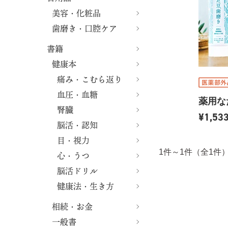
美容・化粧品
歯磨き・口腔ケア
書籍
健康本
痛み・こむら返り
血圧・血糖
薬用な
腎臓
¥1,5
脳活・認知
目・視力
1件～1件（全
心・うつ
脳活ドリル
健康法・生き方
相続・お金
一般書