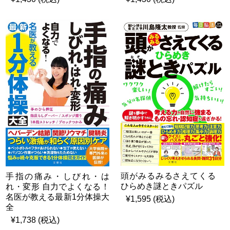
頭がみるみるさえてくる
手指の痛み・しびれ・は
ひらめき謎ときパズル
れ・変形 自力でよくなる！
名医が教える最新1分体操大
¥1,595 (税込)
全
¥1,738 (税込)