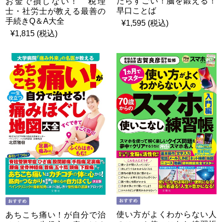
たらすごい！脳を鍛える！
お金で損しない！ 税理
早口ことば
士・社労士が教える最善の
手続きQ＆A大全
¥1,595 (税込)
¥1,815 (税込)
使い方がよくわからない人
あちこち痛い！が自分で治