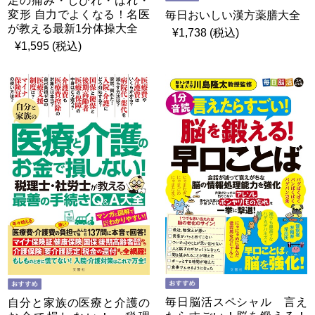
足の痛み・しびれ・はれ・
変形 自力でよくなる！名医
毎日おいしい漢方薬膳大全
が教える最新1分体操大全
¥1,738 (税込)
¥1,595 (税込)
毎日脳活スペシャル 言え
自分と家族の医療と介護の