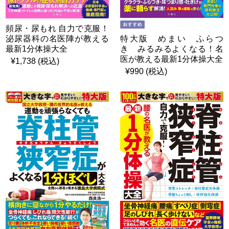
頻尿・尿もれ 自力で克服！
特大版 めまい ふらつ
泌尿器科の名医陣が教える
き みるみるよくなる！名
最新1分体操大全
医が教える最新1分体操大全
¥1,738 (税込)
¥990 (税込)