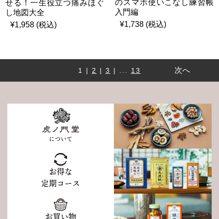
のスマホ使いこなし練習帳
せる！一生役立つ痛みほぐ
入門編
し地図大全
¥1,738 (税込)
¥1,958 (税込)
次へ
1 |
2
|
3
| ...
13
について
お得な
定期コース
お買い物