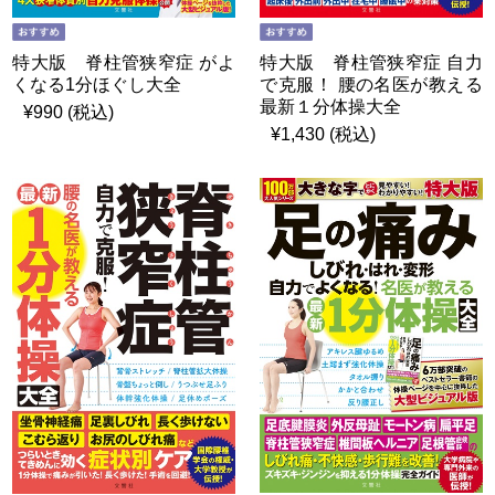
特大版 脊柱管狭窄症 がよ
特大版 脊柱管狭窄症 自力
くなる1分ほぐし大全
で克服！ 腰の名医が教える
最新１分体操大全
¥990 (税込)
¥1,430 (税込)