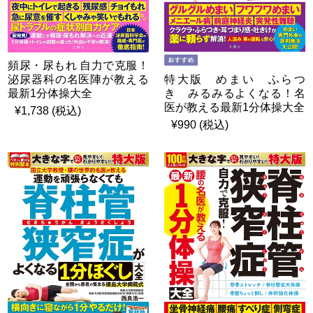
頻尿・尿もれ 自力で克服！
特大版 めまい ふらつ
泌尿器科の名医陣が教える
き みるみるよくなる！名
最新1分体操大全
医が教える最新1分体操大全
¥1,738 (税込)
¥990 (税込)