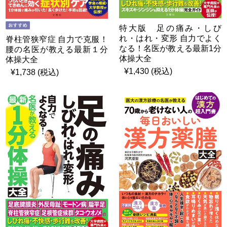
特大版 足の痛み・しび
れ・はれ・変形 自力でよく
脊柱管狭窄症 自力で克服！
なる！名医が教える最新1分
腰の名医が教える最新１分
体操大全
体操大全
¥1,430 (税込)
¥1,738 (税込)