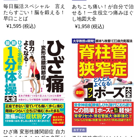
毎日脳活スペシャル 言え
あちこち痛い！が自分で治
たらすごい！脳を鍛える！
せる！一生役立つ痛みほぐ
早口ことば
し地図大全
¥1,595 (税込)
¥1,958 (税込)
ひざ痛 変形性膝関節症 自力