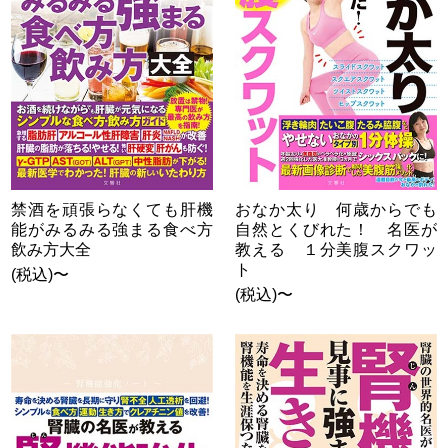
禁酒を頑張らなくても肝機
おなか太り 何歳からでも
能がみるみる強まる食べ方
自然とくびれた！ 名医が
飲み方大全
教える １分美腹スクワッ
ト
(税込)〜
(税込)〜