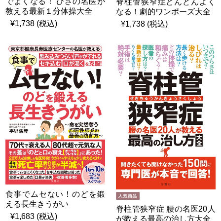
でよくなる！ ひざの名医が
脊柱管狭窄症どんどんよく
教える最新１分体操大全
なる！劇的ワンポーズ大全
¥1,738 (税込)
¥1,738 (税込)
食事でムセない！のどを鍛
える長生きうがい
脊柱管狭窄症 腰の名医20人
¥1,683 (税込)
が教える最高の治し方大全