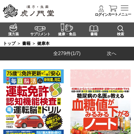
カート
メニュー
ログイン
漢方薬
サプリメント
健康・食品
書籍
検索
トップ
＞
書籍
＞
健康本
全279件
(1/7)
次へ