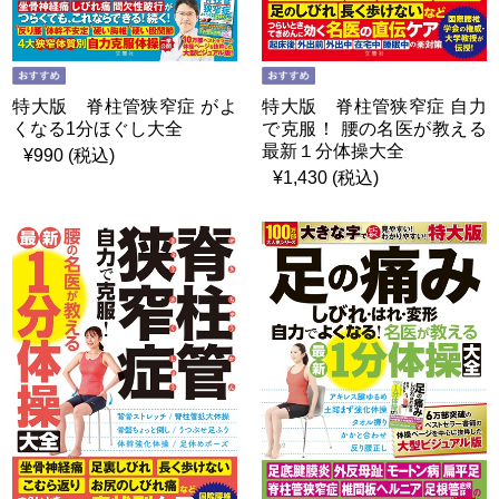
特大版 脊柱管狭窄症 がよ
特大版 脊柱管狭窄症 自力
くなる1分ほぐし大全
で克服！ 腰の名医が教える
最新１分体操大全
¥990 (税込)
¥1,430 (税込)