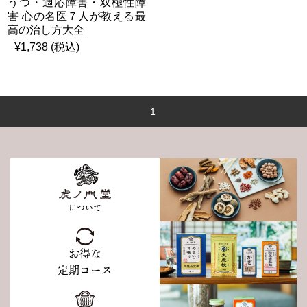
うつ・適応障害・双極性障
害 心の名医７人が教える最
高の治し方大全
¥1,738 (税込)
1
について
お得な
定期コース