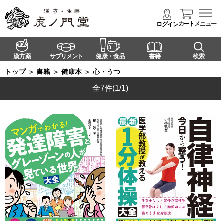
カート
メニュー
ログイン
漢方薬
サプリメント
健康・食品
書籍
検索
トップ
＞
書籍
＞
健康本
＞
心・うつ
全7件
(1/1)