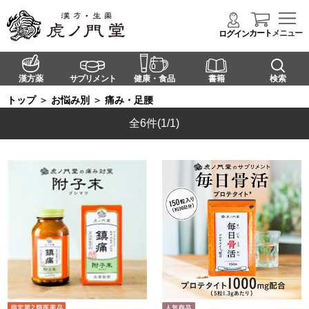
カート
メニュー
ログイン
漢方薬
サプリメント
健康・食品
書籍
検索
トップ
＞
お悩み別
＞
痛み・足腰
全6件
(1/1)