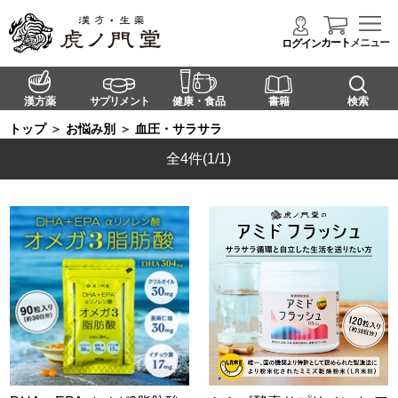
カート
メニュー
ログイン
漢方薬
サプリメント
健康・食品
書籍
検索
トップ
＞
お悩み別
＞
血圧・サラサラ
全4件
(1/1)