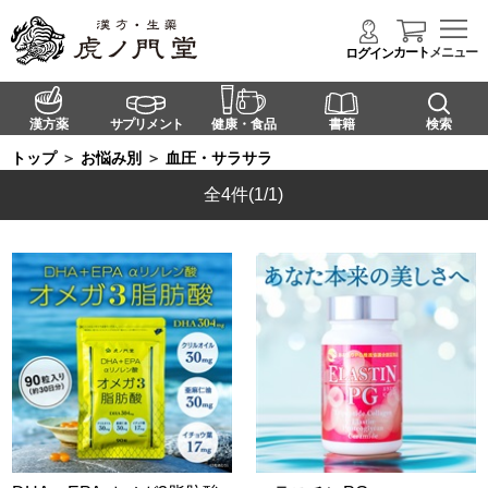
カート
メニュー
ログイン
漢方薬
サプリメント
健康・食品
書籍
検索
トップ
＞
お悩み別
＞
血圧・サラサラ
全4件
(1/1)