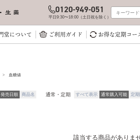
0120-949-051
平日9:30〜18:00（土日祝を除く）
門堂について
ご利用ガイド
お得な定期コー
>
血糖値
通常・定期
発売日順
商品名
すべて表示
通常購入可能
定期
該当する商品がありま