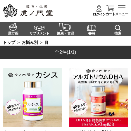
カート
メニュー
ログイン
漢方薬
サプリメント
健康・食品
書籍
検索
トップ
＞
お悩み別
＞
目
全2件
(1/1)