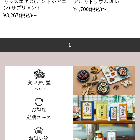
カシスエキス(アントシアニ
アルガトリウムDHA
ン) サプリメント
¥4,700(税込)〜
¥3,267(税込)〜
1
について
お得な
定期コース
お買い物