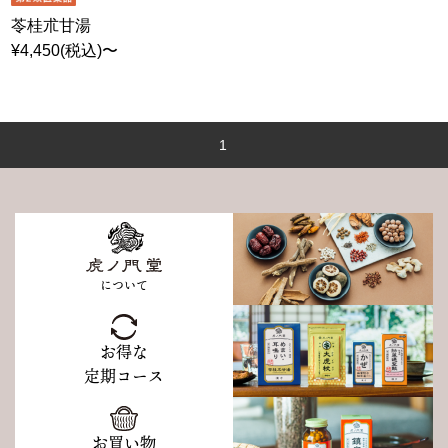
苓桂朮甘湯
¥4,450(税込)〜
1
について
お得な
定期コース
お買い物