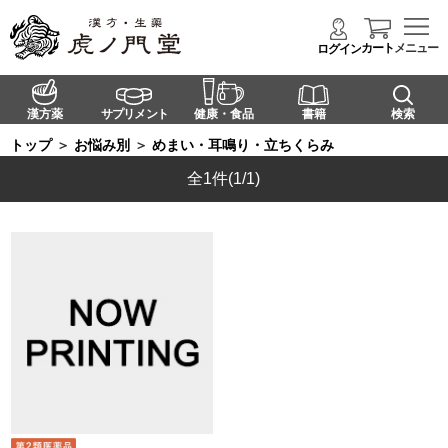
カート
メニュー
ログイン
漢方薬
サプリメント
健康・食品
書籍
検索
トップ
＞
お悩み別
＞
めまい・耳鳴り・立ちくらみ
全1件
(1/1)