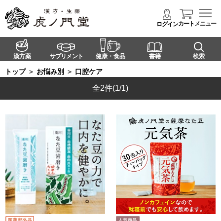
カート
メニュー
ログイン
漢方薬
サプリメント
健康・食品
書籍
検索
トップ
＞
お悩み別
＞
口腔ケア
全2件
(1/1)