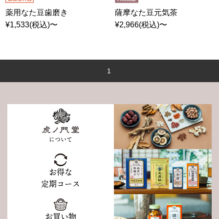
薬用なた豆歯磨き
薩摩なた豆元気茶
¥1,533(税込)〜
¥2,966(税込)〜
1
について
お得な
定期コース
お買い物