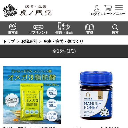
カート
メニュー
ログイン
漢方薬
サプリメント
健康・食品
書籍
検索
トップ
＞
お悩み別
＞
免疫・疲労・体づくり
全15件
(1/1)