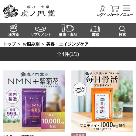
カート
メニュー
ログイン
漢方薬
サプリメント
健康・食品
書籍
検索
トップ
＞
お悩み別
＞
美容・エイジングケア
全4件
(1/1)