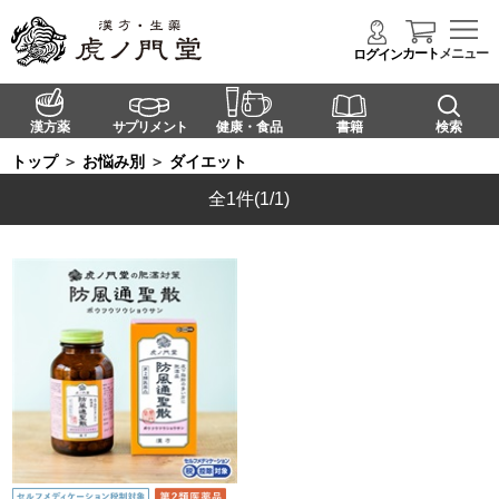
カート
メニュー
ログイン
漢方薬
サプリメント
健康・食品
書籍
検索
トップ
＞
お悩み別
＞
ダイエット
全1件
(1/1)