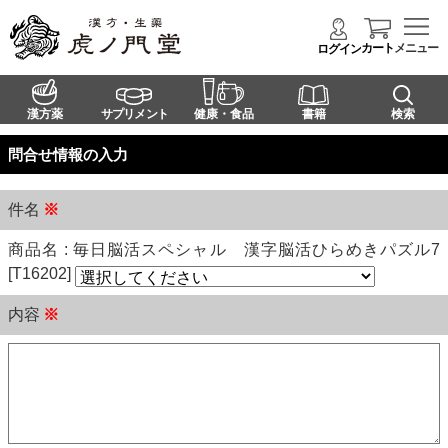
カート
メニュー
ログイン
漢方薬
サプリメント
健康・食品
書籍
検索
問合せ情報の入力
件名
※
商品名 : 毎日脳活スペシャル 漢字脳活ひらめきパズル7
[T16202]
内容
※