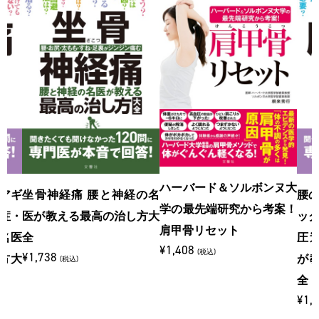
ハーバード＆ソルボンヌ大
アギ
坐骨神経痛 腰と神経の名
腰
学の最先端研究から考案！
症・
医が教える最高の治し方大
ッ
肩甲骨リセット
名医
全
圧
¥1,408
(税込)
¥1,738
方大
が
(税込)
全
¥1,