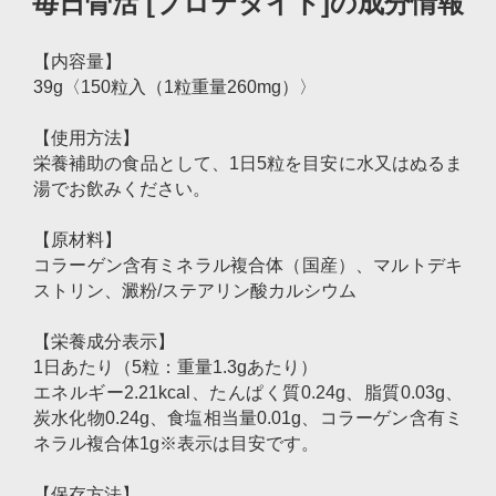
毎日骨活 [プロテタイト]の成分情報
【内容量】
39g〈150粒入（1粒重量260mg）〉
【使用方法】
栄養補助の食品として、1日5粒を目安に水又はぬるま
湯でお飲みください。
【原材料】
コラーゲン含有ミネラル複合体（国産）、マルトデキ
ストリン、澱粉/ステアリン酸カルシウム
【栄養成分表示】
1日あたり（5粒：重量1.3gあたり）
エネルギー2.21kcal、たんぱく質0.24g、脂質0.03g、
炭水化物0.24g、食塩相当量0.01g、コラーゲン含有ミ
ネラル複合体1g※表示は目安です。
【保存方法】