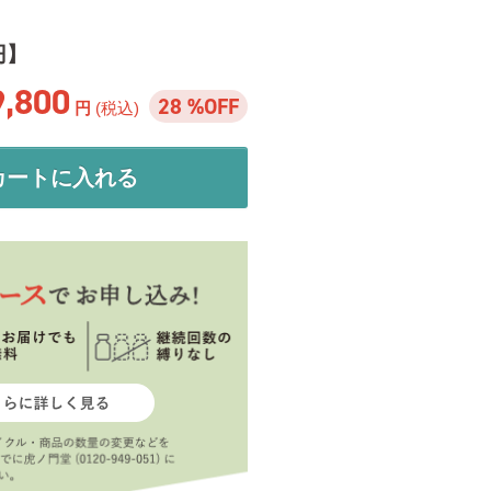
円】
9,800
28 %OFF
円
(税込)
カートに入れる