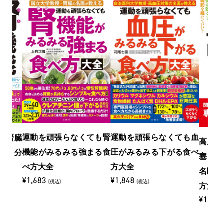
運動を頑張らなくても腎
運動を頑張らなくても血
！腎臓
高血
機能がみるみる強まる食
圧がみるみる下がる食べ
新１分
塞・
べ方大全
方大全
名医
¥1,683
¥1,848
(税込)
(税込)
方大
¥1,7