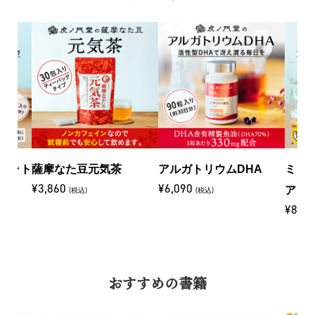
メント
薩摩なた豆元気茶
アルガトリウムDHA
ミミ
¥3,860
¥6,090
アミ
(税込)
(税込)
¥8,8
おすすめの書籍