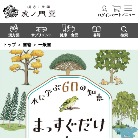
カート
メニュー
ログイン
漢方薬
サプリメント
健康・食品
書籍
検索
トップ
＞
書籍
＞
一般書